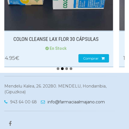
ÁPSULAS
COLON CLEANSE LAX DAY 30 TABLE
En Stock
12.95€
Comprar
Com
Mendelu Kalea, 26. 20280. MENDELU, Hondarribia,
(Gipuzkoa)
943 64 00 68
info@farmaciaalmajano.com