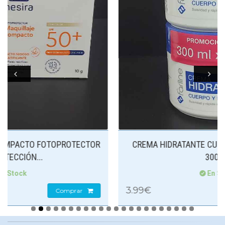
Prev
Next
TOR
CREMA HIDRATANTE CUERPO Y MANOS FARLINE
300 ML
En Stock
3.99€
Comprar