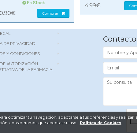
En Stock
4.99€
Comprar
90€
Comprar
LEGAL
Contacto
CA DE PRIVACIDAD
Nombre
OS Y CONDICIONES
y
Apellidos
DE AUTORIZACIÓN
Email
STRATIVA DE LA FARMACIA
Su
consulta
 para optimizar tu navegación, adaptarse a tus preferencias y realizar 
gación, consideramos que aceptas su uso.
Política de Cookies