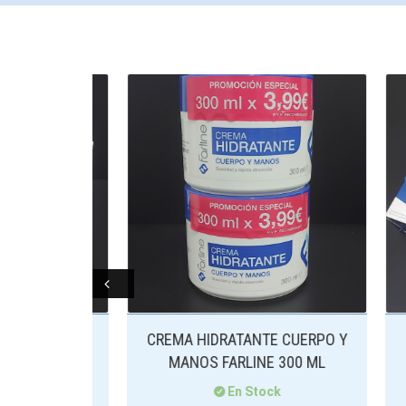
Prev
LAJE
CREMA HIDRATANTE CUERPO Y
C
OTECTOR
MANOS FARLINE 300 ML
EF
N...
En Stock