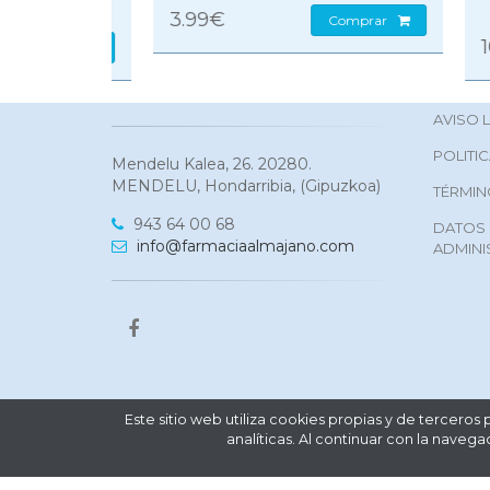
3.99€
Comprar
10.
omprar
AVISO 
POLITI
Mendelu Kalea, 26. 20280.
MENDELU, Hondarribia, (Gipuzkoa)
TÉRMIN
943 64 00 68
DATOS 
info@farmaciaalmajano.com
ADMINI
Este sitio web utiliza cookies propias y de terceros
analíticas. Al continuar con la nave