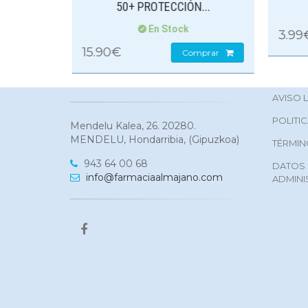
N...
En Stock
3.99€
Comprar
10.
omprar
AVISO 
POLITI
Mendelu Kalea, 26. 20280.
MENDELU, Hondarribia, (Gipuzkoa)
TÉRMIN
943 64 00 68
DATOS 
info@farmaciaalmajano.com
ADMINI