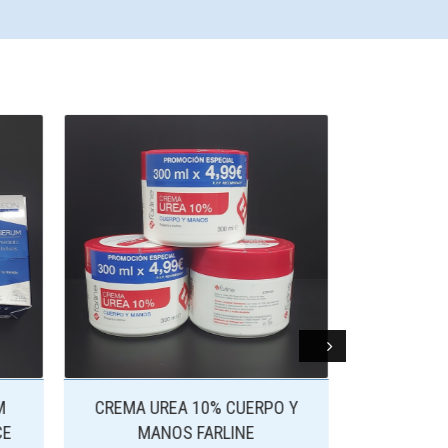
Next
O Y
AGUA MICELAR BIFÁSICA 150 ML
En Stock