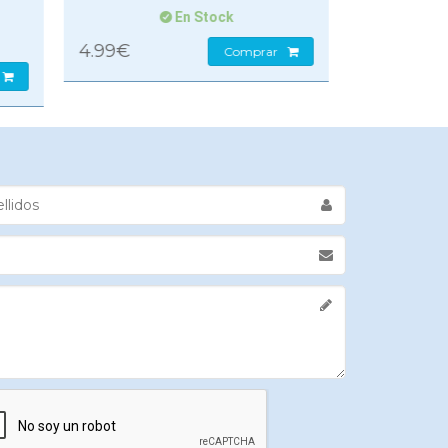
6.50€
8.50€
Comprar